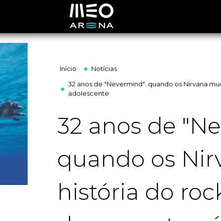
Início
Notícias
32 anos de "Nevermind": quando os Nirvana mu
adolescente
32 anos de "N
quando os Ni
história do ro