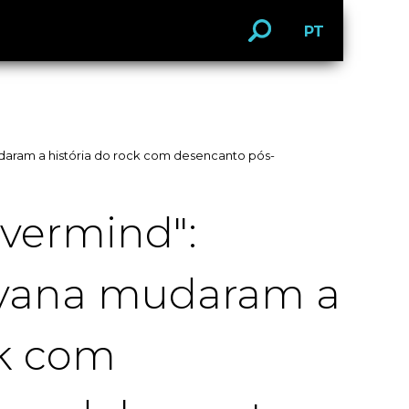
PT
daram a história do rock com desencanto pós-
evermind":
rvana mudaram a
ck com