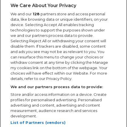
consulte a
Política de Privacidade
da MEO Arena ou contate
We Care About Your Privacy
dados@aarena.pt
.
We and our
128
partners store and access personal
data, like browsing data or unique identifiers, on your
Li a
Política de Privacidade
.
device. Selecting Accept All enables tracking
technologies to support the purposes shown under
SUBSCREVER
we and our partners process data to provide.
Selecting Reject All or withdrawing your consent will
disable them. If trackers are disabled, some content
and ads you see may not be as relevant to you. You
Siga-nos
can resurface this menu to change your choices or
withdraw consent at any time by clicking the Manage
my cookies link on the bottom of the webpage. Your
choices will have effect within our Website. For more
details, refer to our Privacy Policy.
We and our partners process data to provide:
Parceiros
MEO Arena
Store and/or access information on a device. Create
profiles for personalised advertising. Personalised
Arena Atlântico
Contactos
advertising and content, advertising and content
measurement, audience research and services
Mapa do Site
development.
List of Partners (vendors)