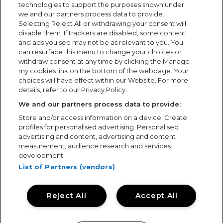
technologies to support the purposes shown under
SUBSCREVER
we and our partners process data to provide.
Selecting Reject All or withdrawing your consent will
disable them. If trackers are disabled, some content
and ads you see may not be as relevant to you. You
Siga-nos
can resurface this menu to change your choices or
NÃO PERCA OS ESPETÁCULOS DOS
withdraw consent at any time by clicking the Manage
SEUS ARTISTAS FAVORITOS.
my cookies link on the bottom of the webpage. Your
choices will have effect within our Website. For more
SUBSCREVA JÁ OS ALERTAS MEO
details, refer to our Privacy Policy.
ARENA.
We and our partners process data to provide:
Parceiros
MEO Arena
Store and/or access information on a device. Create
profiles for personalised advertising. Personalised
Arena Atlântico
Contactos
advertising and content, advertising and content
measurement, audience research and services
Aceito receber comunicações promocionais da MEO
Mapa do Site
Arena sobre eventos e atividades, através de correio
development.
eletrónico. Para mais informações, incluindo como
List of Partners (vendors)
exercer o seu direito de oposição, consulte a
Política de
Privacidade
da MEO Arena ou contate
Com o apoio de
dados@aarena.pt
.
Reject All
Accept All
Li a
Política de Privacidade
.