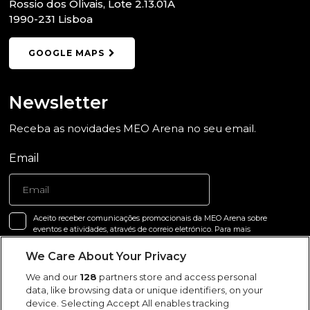
Rossio dos Olivais, Lote 2.13.01A
1990-231 Lisboa
GOOGLE MAPS
Newsletter
Receba as novidades MEO Arena no seu email.
Email
Aceito receber comunicações promocionais da MEO Arena sobre
eventos e atividades, através de correio eletrónico. Para mais
informações, incluindo como exercer o seu direito de oposição,
consulte a
Política de Privacidade
da MEO Arena ou contate
We Care About Your Privacy
dados@aarena.pt
.
We and our
128
partners store and access personal
data, like browsing data or unique identifiers, on your
Li a
Política de Privacidade
.
device. Selecting Accept All enables tracking